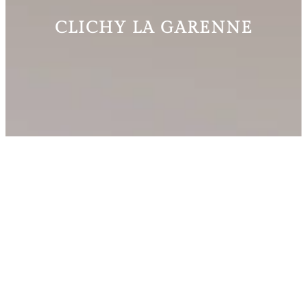
CLICHY LA GARENNE
L’OBJECTIF DU PROJET
L’objectif de notre client était de donner à l’entrée de
la clinique une ambiance contemporaine, néanmoins
rassurante et chaleureuse.