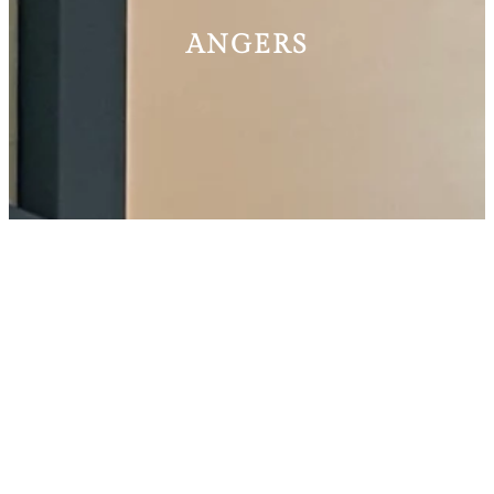
ANGERS
L’OBJECTIF DU PROJET
Dans un récent projet de rénovation, nos clients ont
exprimé le désir d’organiser leur entrée tout en
ouvrant l’espace pour permettre à la lumière d’entrer
du salon. Inspirés par un projet réalisé chez des