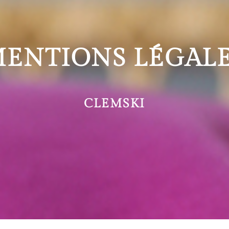
ENTIONS LÉGAL
CLEMSKI