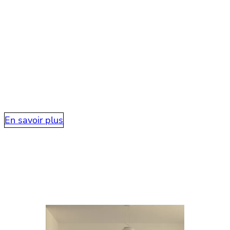
secteur, notre objectif étant de créer des
environnements fonctionnels soit, esthétiques bien
sûr, avec une dimension émotionnelle toujours !
N’hésitez pas à nous contacter pour discuter de vos
projets. Nous serions ravis de travailler avec vous
pour créer des espaces uniques et inspirants, en
accord avec votre vision.
En savoir plus