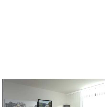
l’hôtellerie est gratifiant et passionnant. Créer des
espaces qui offrent une expérience mémorable aux
clients de passage est une responsabilité importante
mais également stimulante. Les hôtels cherchent
souvent à se démarquer en offrant des
environnements uniques, accueillants et
esthétiquement agréables, ce qui demande souvent
une approche créative et innovante en matière de
design d’intérieur.